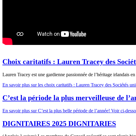
Choix caritatifs : Lauren Tracey des Socié
Lauren Tracey est une gardienne passionnée de l’héritage irlandais en t
En savoir
plus sur les choix caritatifs : Lauren Tracey des Sociétés un
C’est la période la plus merveilleuse de l’
En savoir
plus sur C’est la plus belle période de l’année! Voir ci-dess
DIGNITAIRES 2025 DIGNITARIES