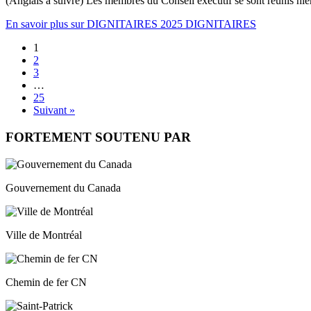
(Anglais à suivre) Les membres du Conseil exécutif se sont réunis hier so
En savoir
plus sur DIGNITAIRES 2025 DIGNITAIRES
1
2
3
…
25
Suivant »
FORTEMENT SOUTENU PAR
Gouvernement du Canada
Ville de Montréal
Chemin de fer CN