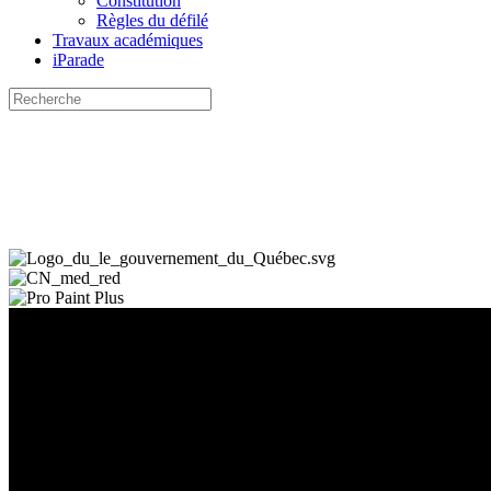
Constitution
Règles du défilé
Travaux académiques
iParade