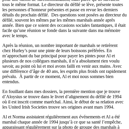
tous le même format. Le directeur du défilé se lève, présente toutes
les personnes d’honneur présentes et passe en revue les derniers
détails du prochain défilé. Des questions sont posées au directeur du
défilé, souvent les mêmes par les mêmes marshals année après
année. Bien que ce soient des occasions sociales fantastiques, il était
facile qu’une réunion se fonde dans la suivante dans ma mémoire
avec le temps.
Après la réunion, un nombre important de marshals se retirèrent
chez Hurley’s pour une pinte de leurs boissons préférées. En
m’approchant du bar principal pour payer les pintes pour Al et
plusieurs de nos collègues marshals, il n’a absolument rien voulu
savoir, au point où lui et moi avons failli en venir aux mains. Avec
une différence d’âge de 40 ans, les esprits plus froids ont rapidement
prévalu. À partir de ce moment, Al et moi nous sommes bien
entendus.
En fouillant dans mes dossiers, la première mention que je trouve
d’Aloysius se trouve dans le livret d’alignement du défilé de 1994
où il est inscrit comme maréchal. Ainsi, le début de sa relation avec
les United Irish Societies trouve ses origines avant mars 1994.
Al et Norma assistaient régulièrement aux événements et Al a été
marshal chaque année de 1994 jusqu’à ce que sa santé l’empêche,
apparaissant régulièrement sur la photo de groupe des marshals à