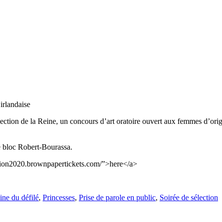
 irlandaise
élection de la Reine, un concours d’art oratoire ouvert aux femmes d’ori
e bloc Robert-Bourassa.
ection2020.brownpapertickets.com/”>here</a>
ine du défilé
,
Princesses
,
Prise de parole en public
,
Soirée de sélection