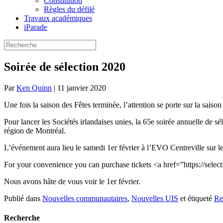
Constitution
Règles du défilé
Travaux académiques
iParade
Soirée de sélection 2020
Par
Ken Quinn
|
11 janvier 2020
Une fois la saison des Fêtes terminée, l’attention se porte sur la saison
Pour lancer les Sociétés irlandaises unies, la 65e soirée annuelle de s
région de Montréal.
L’événement aura lieu le samedi 1er février à l’EVO Centreville sur l
For your convenience you can purchase tickets <a href=”https://sel
Nous avons hâte de vous voir le 1er février.
Publié dans
Nouvelles communautaires
,
Nouvelles UIS
et étiqueté
Re
Recherche