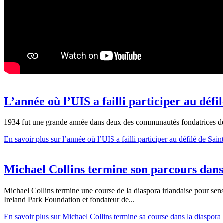
L’année où l’UIS a failli participer au défi
1934 fut une grande année dans deux des communautés fondatrices de Mo
En savoir
plus sur l’année où l’UIS a failli participer au défilé de Sain
Michael Collins termine son parcours dans 
Michael Collins termine une course de la diaspora irlandaise pour sens
Ireland Park Foundation et fondateur de...
En savoir
plus sur Michael Collins termine sa course dans la diaspora 