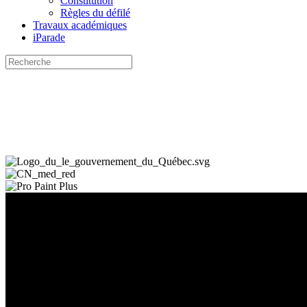
Constitution
Règles du défilé
Travaux académiques
iParade