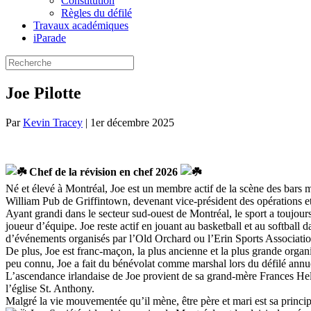
Constitution
Règles du défilé
Travaux académiques
iParade
Joe Pilotte
Par
Kevin Tracey
|
1er décembre 2025
Chef de la révision en chef 2026
Né et élevé à Montréal, Joe est un membre actif de la scène des bars m
William Pub de Griffintown, devenant vice-président des opérations e
Ayant grandi dans le secteur sud-ouest de Montréal, le sport a toujours é
joueur d’équipe. Joe reste actif en jouant au basketball et au softball d
d’événements organisés par l’Old Orchard ou l’Erin Sports Association, 
De plus, Joe est franc-maçon, la plus ancienne et la plus grande orga
peu connu, Joe a fait du bénévolat comme marshal lors du défilé annu
L’ascendance irlandaise de Joe provient de sa grand-mère Frances Hel
l’église St. Anthony.
Malgré la vie mouvementée qu’il mène, être père et mari est sa princi