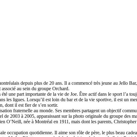
ontréalais depuis plus de 20 ans. Il a commencé très jeune au Jello Bar
t associé au sein du groupe Orchard.
té une part importante de la vie de Joe. Être actif dans le sport l’a toujo
ans les ligues. Lorsqu’il est loin du bar et de la vie sportive, il est un
dont il est fier de s’en sortir.
nisation fraternelle au monde. Ses membres partagent un objectif commun
el de 2003 à 2005, apparaissant sur la photo originale du groupe des m
en O’Neill, née à Montréal en 1911, mais dont les parents, Christopher
pale occupation quotidienne. Il aime son rôle de père, le plus beau cad