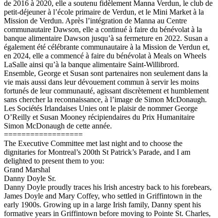
de 2016 à 2020, elle a soutenu fidèlement Manna Verdun, le club de
petit-déjeuner à l’école primaire de Verdun, et le Mini Market à la
Mission de Verdun. Après l’intégration de Manna au Centre
communautaire Dawson, elle a continué à faire du bénévolat à la
banque alimentaire Dawson jusqu’à sa fermeture en 2022. Susan a
également été célébrante communautaire à la Mission de Verdun et,
en 2024, elle a commencé à faire du bénévolat à Meals on Wheels
LaSalle ainsi qu’à la banque alimentaire Saint-Willibrord.
Ensemble, George et Susan sont partenaires non seulement dans la
vie mais aussi dans leur dévouement commun à servir les moins
fortunés de leur communauté, agissant discrètement et humblement
sans chercher la reconnaissance, à l’image de Simon McDonaugh.
Les Sociétés Irlandaises Unies ont le plaisir de nommer George
O’Reilly et Susan Mooney récipiendaires du Prix Humanitaire
Simon McDonaugh de cette année.
==================
The Executive Committee met last night and to choose the
dignitaries for Montreal’s 200th St Patrick’s Parade, and I am
delighted to present them to you:
Grand Marshal
Danny Doyle Sr.
Danny Doyle proudly traces his Irish ancestry back to his forebears,
James Doyle and Mary Coffey, who settled in Griffintown in the
early 1900s. Growing up in a large Irish family, Danny spent his
formative years in Griffintown before moving to Pointe St. Charles,