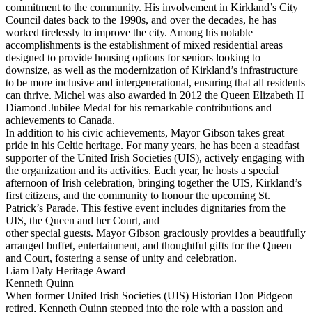
commitment to the community. His involvement in Kirkland’s City
Council dates back to the 1990s, and over the decades, he has
worked tirelessly to improve the city. Among his notable
accomplishments is the establishment of mixed residential areas
designed to provide housing options for seniors looking to
downsize, as well as the modernization of Kirkland’s infrastructure
to be more inclusive and intergenerational, ensuring that all residents
can thrive. Michel was also awarded in 2012 the Queen Elizabeth II
Diamond Jubilee Medal for his remarkable contributions and
achievements to Canada.
In addition to his civic achievements, Mayor Gibson takes great
pride in his Celtic heritage. For many years, he has been a steadfast
supporter of the United Irish Societies (UIS), actively engaging with
the organization and its activities. Each year, he hosts a special
afternoon of Irish celebration, bringing together the UIS, Kirkland’s
first citizens, and the community to honour the upcoming St.
Patrick’s Parade. This festive event includes dignitaries from the
UIS, the Queen and her Court, and
other special guests. Mayor Gibson graciously provides a beautifully
arranged buffet, entertainment, and thoughtful gifts for the Queen
and Court, fostering a sense of unity and celebration.
Liam Daly Heritage Award
Kenneth Quinn
When former United Irish Societies (UIS) Historian Don Pidgeon
retired, Kenneth Quinn stepped into the role with a passion and