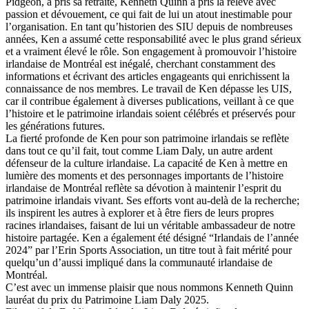
Pidgeon, a pris sa retraite, Kenneth Quinn a pris la relève avec
passion et dévouement, ce qui fait de lui un atout inestimable pour
l’organisation. En tant qu’historien des SIU depuis de nombreuses
années, Ken a assumé cette responsabilité avec le plus grand sérieux
et a vraiment élevé le rôle. Son engagement à promouvoir l’histoire
irlandaise de Montréal est inégalé, cherchant constamment des
informations et écrivant des articles engageants qui enrichissent la
connaissance de nos membres. Le travail de Ken dépasse les UIS,
car il contribue également à diverses publications, veillant à ce que
l’histoire et le patrimoine irlandais soient célébrés et préservés pour
les générations futures.
La fierté profonde de Ken pour son patrimoine irlandais se reflète
dans tout ce qu’il fait, tout comme Liam Daly, un autre ardent
défenseur de la culture irlandaise. La capacité de Ken à mettre en
lumière des moments et des personnages importants de l’histoire
irlandaise de Montréal reflète sa dévotion à maintenir l’esprit du
patrimoine irlandais vivant. Ses efforts vont au-delà de la recherche;
ils inspirent les autres à explorer et à être fiers de leurs propres
racines irlandaises, faisant de lui un véritable ambassadeur de notre
histoire partagée. Ken a également été désigné “Irlandais de l’année
2024” par l’Erin Sports Association, un titre tout à fait mérité pour
quelqu’un d’aussi impliqué dans la communauté irlandaise de
Montréal.
C’est avec un immense plaisir que nous nommons Kenneth Quinn
lauréat du prix du Patrimoine Liam Daly 2025.