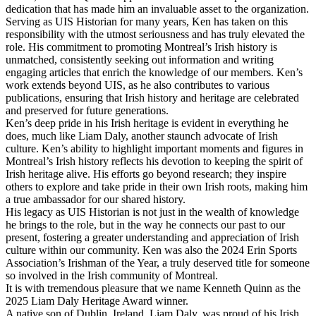
dedication that has made him an invaluable asset to the organization.
Serving as UIS Historian for many years, Ken has taken on this
responsibility with the utmost seriousness and has truly elevated the
role. His commitment to promoting Montreal’s Irish history is
unmatched, consistently seeking out information and writing
engaging articles that enrich the knowledge of our members. Ken’s
work extends beyond UIS, as he also contributes to various
publications, ensuring that Irish history and heritage are celebrated
and preserved for future generations.
Ken’s deep pride in his Irish heritage is evident in everything he
does, much like Liam Daly, another staunch advocate of Irish
culture. Ken’s ability to highlight important moments and figures in
Montreal’s Irish history reflects his devotion to keeping the spirit of
Irish heritage alive. His efforts go beyond research; they inspire
others to explore and take pride in their own Irish roots, making him
a true ambassador for our shared history.
His legacy as UIS Historian is not just in the wealth of knowledge
he brings to the role, but in the way he connects our past to our
present, fostering a greater understanding and appreciation of Irish
culture within our community. Ken was also the 2024 Erin Sports
Association’s Irishman of the Year, a truly deserved title for someone
so involved in the Irish community of Montreal.
It is with tremendous pleasure that we name Kenneth Quinn as the
2025 Liam Daly Heritage Award winner.
A native son of Dublin, Ireland, Liam Daly, was proud of his Irish