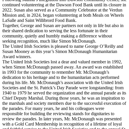
continued volunteering at the Dawson Food Bank until its closure in
2022. Susan also served as a Community Celebrator at the Verdun
Mission and, in 2024, began volunteering at both Meals on Wheels
LaSalle and Saint Willibrord Food Bank.
Together, George and Susan are partners not only in life but also in
their shared dedication to serving the less fortunate in their
community, quietly and humbly making a difference without
seeking recognition, much like Simon McDonaugh.
The United Irish Societies is pleased to name George O’Reilly and
Susan Mooney as this year’s Simon McDonaugh Humanitarian
Award winners.
The United Irish Societies lost a dear and valued member in 1992,
when Simon McDonaugh passed away. An award was established
in 1993 for the community to remember Mr. McDonaugh’s
dedication to his heritage and to the humanitarian acts performed
during his life. Mr. McDonaugh’s association with the United Irish
Societies and the St. Patrick’s Day Parade were longstanding: from
1940 to 1979 he served the organization and the annual parade as its
Chief Deputy Marshal. During those years, he was an inspiration to
the marshals and society members due to the successful execution of
the parades. For many years, he and his colleagues were
responsible for building the reviewing stands for dignitaries to
review the parades. In later years, Mr. McDonaugh was presented
with a Gold Card Membership in recognition of a lifetime of loyal