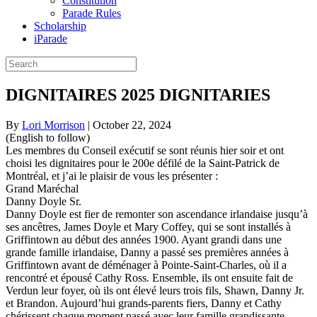
Constitution
Parade Rules
Scholarship
iParade
DIGNITAIRES 2025 DIGNITARIES
By
Lori Morrison
|
October 22, 2024
(English to follow)
Les membres du Conseil exécutif se sont réunis hier soir et ont
choisi les dignitaires pour le 200e défilé de la Saint-Patrick de
Montréal, et j’ai le plaisir de vous les présenter :
Grand Maréchal
Danny Doyle Sr.
Danny Doyle est fier de remonter son ascendance irlandaise jusqu’à
ses ancêtres, James Doyle et Mary Coffey, qui se sont installés à
Griffintown au début des années 1900. Ayant grandi dans une
grande famille irlandaise, Danny a passé ses premières années à
Griffintown avant de déménager à Pointe-Saint-Charles, où il a
rencontré et épousé Cathy Ross. Ensemble, ils ont ensuite fait de
Verdun leur foyer, où ils ont élevé leurs trois fils, Shawn, Danny Jr.
et Brandon. Aujourd’hui grands-parents fiers, Danny et Cathy
chérissent chaque moment passé avec leur famille grandissante.