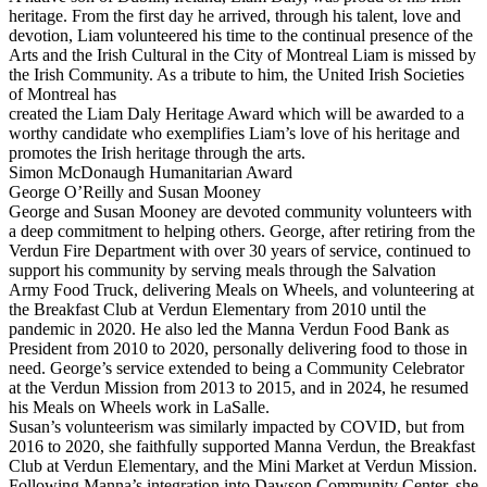
heritage. From the first day he arrived, through his talent, love and
devotion, Liam volunteered his time to the continual presence of the
Arts and the Irish Cultural in the City of Montreal Liam is missed by
the Irish Community. As a tribute to him, the United Irish Societies
of Montreal has
created the Liam Daly Heritage Award which will be awarded to a
worthy candidate who exemplifies Liam’s love of his heritage and
promotes the Irish heritage through the arts.
Simon McDonaugh Humanitarian Award
George O’Reilly and Susan Mooney
George and Susan Mooney are devoted community volunteers with
a deep commitment to helping others. George, after retiring from the
Verdun Fire Department with over 30 years of service, continued to
support his community by serving meals through the Salvation
Army Food Truck, delivering Meals on Wheels, and volunteering at
the Breakfast Club at Verdun Elementary from 2010 until the
pandemic in 2020. He also led the Manna Verdun Food Bank as
President from 2010 to 2020, personally delivering food to those in
need. George’s service extended to being a Community Celebrator
at the Verdun Mission from 2013 to 2015, and in 2024, he resumed
his Meals on Wheels work in LaSalle.
Susan’s volunteerism was similarly impacted by COVID, but from
2016 to 2020, she faithfully supported Manna Verdun, the Breakfast
Club at Verdun Elementary, and the Mini Market at Verdun Mission.
Following Manna’s integration into Dawson Community Center, she