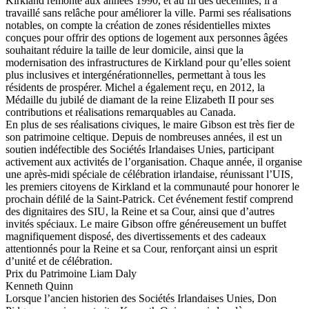
Kirkland remonte aux années 1990, et au fil des décennies, il a
travaillé sans relâche pour améliorer la ville. Parmi ses réalisations
notables, on compte la création de zones résidentielles mixtes
conçues pour offrir des options de logement aux personnes âgées
souhaitant réduire la taille de leur domicile, ainsi que la
modernisation des infrastructures de Kirkland pour qu’elles soient
plus inclusives et intergénérationnelles, permettant à tous les
résidents de prospérer. Michel a également reçu, en 2012, la
Médaille du jubilé de diamant de la reine Elizabeth II pour ses
contributions et réalisations remarquables au Canada.
En plus de ses réalisations civiques, le maire Gibson est très fier de
son patrimoine celtique. Depuis de nombreuses années, il est un
soutien indéfectible des Sociétés Irlandaises Unies, participant
activement aux activités de l’organisation. Chaque année, il organise
une après-midi spéciale de célébration irlandaise, réunissant l’UIS,
les premiers citoyens de Kirkland et la communauté pour honorer le
prochain défilé de la Saint-Patrick. Cet événement festif comprend
des dignitaires des SIU, la Reine et sa Cour, ainsi que d’autres
invités spéciaux. Le maire Gibson offre généreusement un buffet
magnifiquement disposé, des divertissements et des cadeaux
attentionnés pour la Reine et sa Cour, renforçant ainsi un esprit
d’unité et de célébration.
Prix du Patrimoine Liam Daly
Kenneth Quinn
Lorsque l’ancien historien des Sociétés Irlandaises Unies, Don