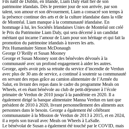
Fils natif de Dublin, en Irlande, Liam Daly était fier de son
patrimoine irlandais. Dès le premier jour de son arrivée, par son
talent, son amour et son dévouement, Liam a consacré son temps à
la présence continue des arts et de la culture irlandaise dans la ville
de Montréal. Liam manque à la communauté irlandaise. En
hommage à lui, les Sociétés Irlandaises Unies de Montréal ont créé
le Prix du Patrimoine Liam Daly, qui sera décerné à un candidat
méritant qui incarne l’amour de Liam pour son héritage et qui fait la
promotion du patrimoine irlandais à travers les arts.
Prix Humanitaire Simon McDonaugh
George O’Reilly et Susan Mooney
George et Susan Mooney sont des bénévoles dévoués à la
communauté avec un profond engagement à aider les autres.
George, après avoir pris sa retraite du service d’incendie de Verdun
avec plus de 30 ans de service, a continué à soutenir sa communauté
en servant des repas grâce au camion alimentaire de l’Armée du
Salut, en livrant des repas dans le cadre du programme Meals on
Wheels, et en étant bénévole au club de petit-déjeuner à l’école
primaire de Verdun de 2010 jusqu’à la pandémie en 2020. Il a
également dirigé la banque alimentaire Manna Verdun en tant que
président de 2010 à 2020, livrant personnellement des aliments aux
personnes dans le besoin. George a également été célébrant
communautaire à la Mission de Verdun de 2013 à 2015, et en 2024,
il a repris son travail avec Meals on Wheels à LaSalle.
Le bénévolat de Susan a également été touché par le COVID, mais