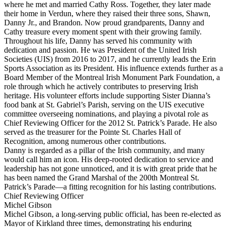
where he met and married Cathy Ross. Together, they later made
their home in Verdun, where they raised their three sons, Shawn,
Danny Jr., and Brandon. Now proud grandparents, Danny and
Cathy treasure every moment spent with their growing family.
Throughout his life, Danny has served his community with
dedication and passion. He was President of the United Irish
Societies (UIS) from 2016 to 2017, and he currently leads the Erin
Sports Association as its President. His influence extends further as a
Board Member of the Montreal Irish Monument Park Foundation, a
role through which he actively contributes to preserving Irish
heritage. His volunteer efforts include supporting Sister Dianna’s
food bank at St. Gabriel’s Parish, serving on the UIS executive
committee overseeing nominations, and playing a pivotal role as
Chief Reviewing Officer for the 2012 St. Patrick’s Parade. He also
served as the treasurer for the Pointe St. Charles Hall of
Recognition, among numerous other contributions.
Danny is regarded as a pillar of the Irish community, and many
would call him an icon. His deep-rooted dedication to service and
leadership has not gone unnoticed, and it is with great pride that he
has been named the Grand Marshal of the 200th Montreal St.
Patrick’s Parade—a fitting recognition for his lasting contributions.
Chief Reviewing Officer
Michel Gibson
Michel Gibson, a long-serving public official, has been re-elected as
Mayor of Kirkland three times, demonstrating his enduring