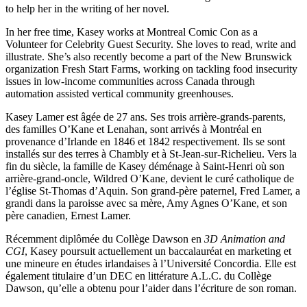
to help her in the writing of her novel.
In her free time, Kasey works at Montreal Comic Con as a
Volunteer for Celebrity Guest Security. She loves to read, write and
illustrate. She’s also recently become a part of the New Brunswick
organization Fresh Start Farms, working on tackling food insecurity
issues in low-income communities across Canada through
automation assisted vertical community greenhouses.
Kasey Lamer est âgée de 27 ans. Ses trois arrière-grands-parents,
des familles O’Kane et Lenahan, sont arrivés à Montréal en
provenance d’Irlande en 1846 et 1842 respectivement. Ils se sont
installés sur des terres à Chambly et à St-Jean-sur-Richelieu. Vers la
fin du siècle, la famille de Kasey déménage à Saint-Henri où son
arrière-grand-oncle, Wildred O’Kane, devient le curé catholique de
l’église St-Thomas d’Aquin. Son grand-père paternel, Fred Lamer, a
grandi dans la paroisse avec sa mère, Amy Agnes O’Kane, et son
père canadien, Ernest Lamer.
Récemment diplômée du Collège Dawson en
3D Animation and
CGI
, Kasey poursuit actuellement un baccalauréat en marketing et
une mineure en études irlandaises à l’Université Concordia. Elle est
également titulaire d’un DEC en littérature A.L.C. du Collège
Dawson, qu’elle a obtenu pour l’aider dans l’écriture de son roman.