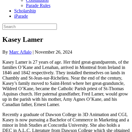
Constitution
Parade Rules
Scholarship
iParade
Kasey Lamer
By
Marc Aflalo
|
November 26, 2024
Kasey Lamer is 27 years of age. Her third great-grandparents, of the
families O’Kane and Lenahan, arrived in Montreal from Ireland in
1846 and 1842 respectively. They installed themselves on lands in
Chambly and St-Jean-sur-Richelieu. Near the end of the century,
Kasey’s family moved to Saint-Henri where her great-granduncle,
Wildred O’Kane, became the Catholic Parish priest of St-Thomas
Aquinas church. Her paternal grandfather, Fred Lamer, would grow
up in the parish with his mother, Amy Agnes O’Kane, and his
Canadian father, Ernest Lamer.
Recently a graduate of Dawson College in 3D Animation and CGI,
Kasey is now pursuing a Bachelor of Commerce in Marketing and a
minor in Irish Studies at Concordia University. She also holds a
DEC in A.L.C. Literature from Dawson College which she obtained